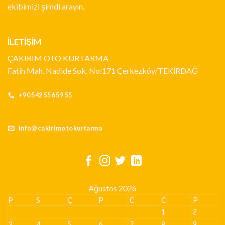
ekibimizi şimdi arayın.
İLETİŞİM
ÇAKIRIM OTO KURTARMA
Fatih Mah. Nadide Sok. No:171 Çerkezköy/TEKİRDAĞ
+90 542 556 59 55
info@cakirimotokurtarma
Ağustos 2026
P
S
Ç
P
C
C
P
1
2
3
4
5
6
7
8
9