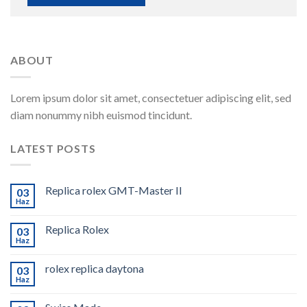
ABOUT
Lorem ipsum dolor sit amet, consectetuer adipiscing elit, sed
diam nonummy nibh euismod tincidunt.
LATEST POSTS
Replica rolex GMT-Master II
03
Haz
Replica Rolex
03
Haz
rolex replica daytona
03
Haz