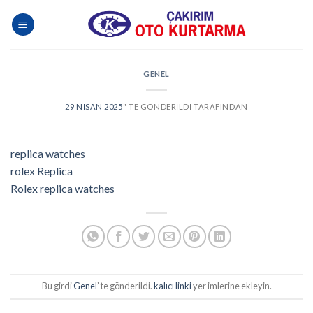
Skip
to
content
GENEL
29 NISAN 2025
’' TE GÖNDERILDI
TARAFINDAN
replica watches
rolex Replica
Rolex replica watches
Bu girdi
Genel
’ te gönderildi.
kalıcı linki
yer imlerine ekleyin.