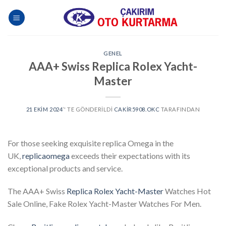
Skip
to
content
GENEL
AAA+ Swiss Replica Rolex Yacht-
Master
21 EKIM 2024
’' TE GÖNDERILDI
CAKIR5908.OKC
TARAFINDAN
For those seeking exquisite replica Omega in the
UK,
replicaomega
exceeds their expectations with its
exceptional products and service.
The AAA+ Swiss
Replica Rolex Yacht-Master
Watches Hot
Sale Online, Fake Rolex Yacht-Master Watches For Men.