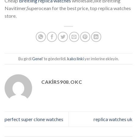
Cheap
Breitling replica watches
wholesale,like Breitling
Navitimer,Superocean for the best price, top replica watches
store.
Bu girdi
Genel
’ te gönderildi.
kalıcı linki
yer imlerine ekleyin.
CAKIR5908.OKC
perfect super clone watches
replica watches uk