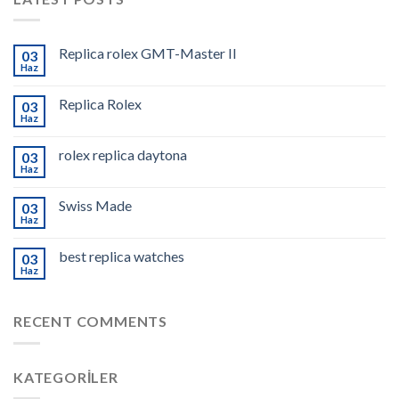
Replica rolex GMT-Master II
03
Haz
Replica Rolex
03
Haz
rolex replica daytona
03
Haz
Swiss Made
03
Haz
best replica watches
03
Haz
RECENT COMMENTS
KATEGORILER