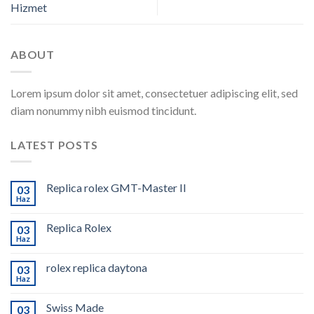
Hizmet
ABOUT
Lorem ipsum dolor sit amet, consectetuer adipiscing elit, sed
diam nonummy nibh euismod tincidunt.
LATEST POSTS
Replica rolex GMT-Master II
03
Haz
Replica Rolex
03
Haz
rolex replica daytona
03
Haz
Swiss Made
03