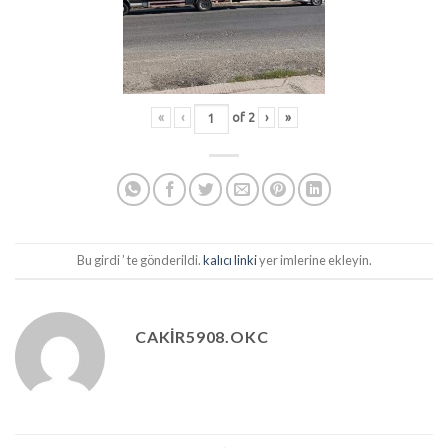
«
‹
of
2
›
»
Bu girdi ’ te gönderildi.
kalıcı linki
yer imlerine ekleyin.
CAKIR5908.OKC