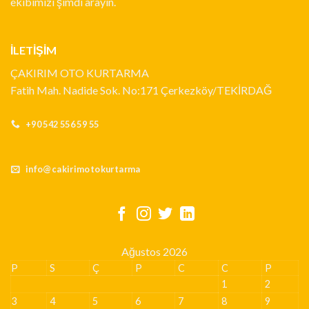
ekibimizi şimdi arayın.
İLETİŞİM
ÇAKIRIM OTO KURTARMA
Fatih Mah. Nadide Sok. No:171 Çerkezköy/TEKİRDAĞ
+90 542 556 59 55
info@cakirimotokurtarma
Ağustos 2026
P
S
Ç
P
C
C
P
1
2
3
4
5
6
7
8
9